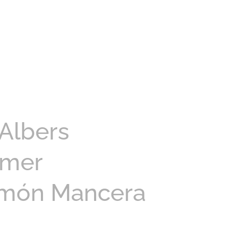
Albers
amer
imón Mancera