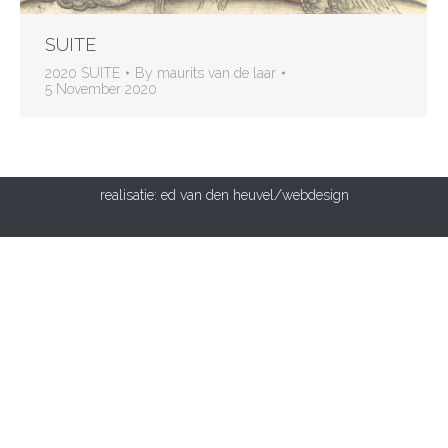
SUITE
2020 SUITE
By
maurits van de laar
5 November 2020
realisatie:
ed van den heuvel/webdesign