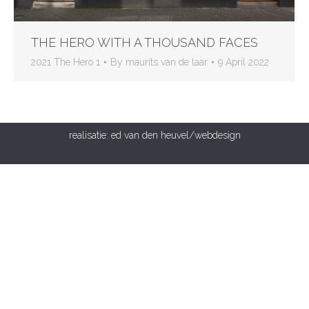
THE HERO WITH A THOUSAND FACES
2021 The Hero 1
By
maurits van de laar
9 April 2022
realisatie:
ed van den heuvel/webdesign