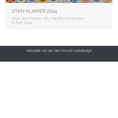
STAN KLAMER 2024
2024 Stan Klamer
By
maurits van de laar
6 April 2024
realisatie:
ed van den heuvel/webdesign