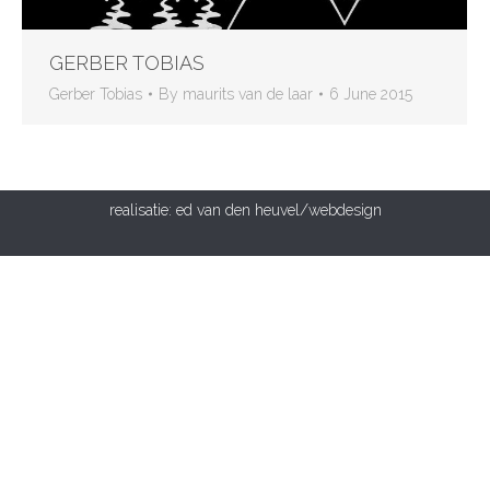
GERBER TOBIAS
Gerber Tobias
By
maurits van de laar
6 June 2015
realisatie:
ed van den heuvel/webdesign