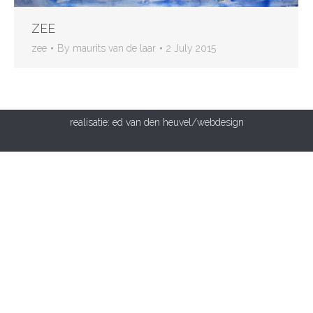
ZEE
zee
By
maurits van de laar
2 July 2015
realisatie:
ed van den heuvel/webdesign