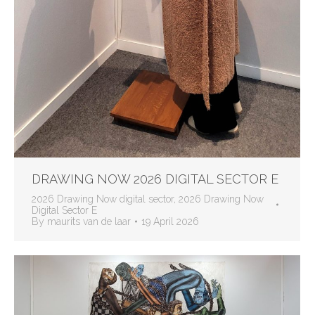
DRAWING NOW 2026 DIGITAL SECTOR E
2026 Drawing Now digital sector
,
2026 Drawing Now
Digital Sector E
By
maurits van de laar
19 April 2026