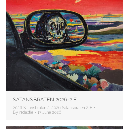
SATANSBRATEN 2026-2 E
2026 Satansbraten 2
,
2026 Satansbraten 2-E
By
redactie
17 June 2026