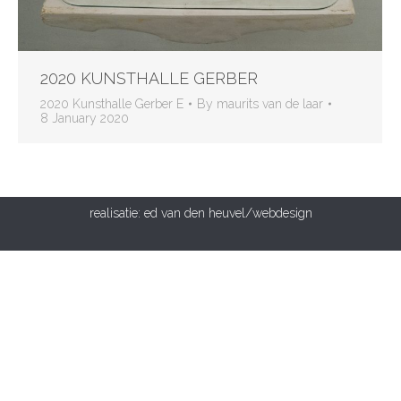
2020 KUNSTHALLE GERBER
2020 Kunsthalle Gerber E
By
maurits van de laar
8 January 2020
realisatie:
ed van den heuvel/webdesign